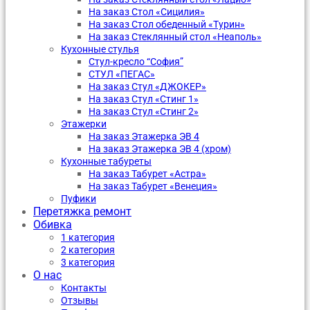
На заказ Стол «Сицилия»
На заказ Стол обеденный «Турин»
На заказ Стеклянный стол «Неаполь»
Кухонные стулья
Стул-кресло “София”
CТУЛ «ПЕГАС»
На заказ Стул «ДЖОКЕР»
На заказ Стул «Стинг 1»
На заказ Стул «Стинг 2»
Этажерки
На заказ Этажерка ЭВ 4
На заказ Этажерка ЭВ 4 (хром)
Кухонные табуреты
На заказ Табурет «Астра»
На заказ Табурет «Венеция»
Пуфики
Перетяжка ремонт
Обивка
1 категория
2 категория
3 категория
О нас
Контакты
Отзывы