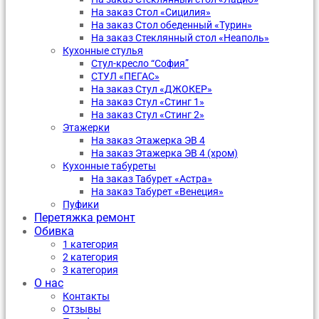
На заказ Стол «Сицилия»
На заказ Стол обеденный «Турин»
На заказ Стеклянный стол «Неаполь»
Кухонные стулья
Стул-кресло “София”
CТУЛ «ПЕГАС»
На заказ Стул «ДЖОКЕР»
На заказ Стул «Стинг 1»
На заказ Стул «Стинг 2»
Этажерки
На заказ Этажерка ЭВ 4
На заказ Этажерка ЭВ 4 (хром)
Кухонные табуреты
На заказ Табурет «Астра»
На заказ Табурет «Венеция»
Пуфики
Перетяжка ремонт
Обивка
1 категория
2 категория
3 категория
О нас
Контакты
Отзывы