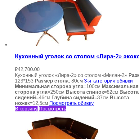
Кухонный уголок со столом «Лира-2» экок
₽
42,700.00
Кухонный уголок «Лира-2» со столом «Милан-2»
Раз
123*153
Размер стола:
80см
3-я категория обивки
Минимальная сторона угла
=100см
Максимальная
сторона угла
=250см
Высота спинок
=82см
Высота
сидений
=46см
Глубина сидений
=37см
Высота
ножек
=12,5см
Посмотреть обивку
В корзину
Посмотреть