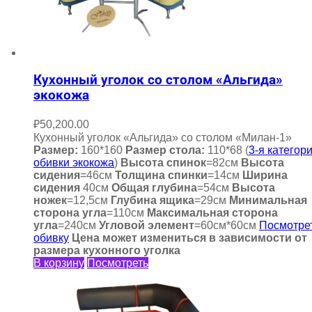
Кухонный уголок со столом «Альгида»
экокожа
₽
50,200.00
Кухонный уголок «Альгида» со столом «Милан-1»
Размер:
160*160
Размер стола:
110*68 (
3-я категор
обивки экокожа
)
Высота спинок
=82см
Высота
сидения
=46см
Толщина спинки
=14см
Ширина
сидения
40см
Общая глубина
=54см
Высота
ножек
=12,5см
Глубина ящика
=29см
Минимальная
сторона угла
=110см
Максимальная сторона
угла
=240см
Угловой элемент
=60см*60см
Посмотре
обивку
Цена может измениться в зависимости от
размера кухонного уголка
В корзину
Посмотреть