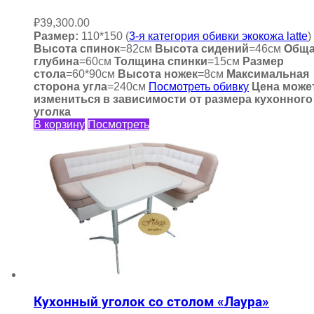
₽
39,300.00
Размер:
110*150 (
3-я категория обивки экокожа latte
)
Высота спинок
=82см
Высота сидений
=46см
Общ
глубина
=60см
Толщина спинки
=15см
Размер
стола
=60*90см
Высота ножек
=8см
Максимальная
сторона угла
=240см
Посмотреть обивку
Цена може
измениться в зависимости от размера кухонного
уголка
В корзину
Посмотреть
Кухонный уголок со столом «Лаура»