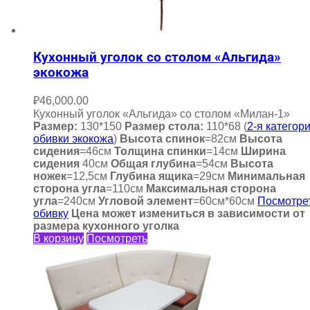
Кухонный уголок со столом «Альгида»
экокожа
₽
46,000.00
Кухонный уголок «Альгида» со столом «Милан-1»
Размер:
130*150
Размер стола:
110*68 (
2-я категор
обивки экокожа
)
Высота спинок
=82см
Высота
сидения
=46см
Толщина спинки
=14см
Ширина
сидения
40см
Общая глубина
=54см
Высота
ножек
=12,5см
Глубина ящика
=29см
Минимальная
сторона угла
=110см
Максимальная сторона
угла
=240см
Угловой элемент
=60см*60см
Посмотре
обивку
Цена может измениться в зависимости от
размера кухонного уголка
В корзину
Посмотреть