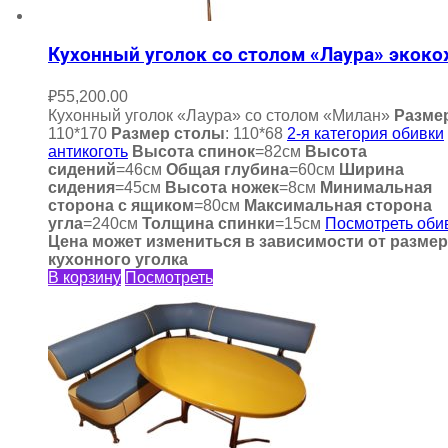
Кухонный уголок со столом «Лаура» экок
₽
55,200.00
Кухонный уголок «Лаура» со столом «Милан»
Разме
110*170
Размер столы
: 110*68
2-я категория обивки
антикоготь
Высота спинок
=82см
Высота
сидений
=46см
Общая глубина
=60см
Ширина
сидения
=45см
Высота ножек
=8см
Минимальная
сторона с ящиком
=80см
Максимальная сторона
угла
=240см
Толщина спинки
=15см
Посмотреть оби
Цена может измениться в зависимости от разме
кухонного уголка
В корзину
Посмотреть