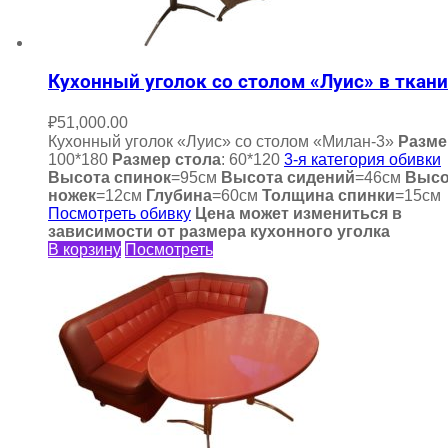
Кухонный уголок со столом «Луис» в ткани
₽
51,000.00
Кухонный уголок «Луис» со столом «Милан-3»
Разме
100*180
Размер стола
: 60*120
3-я категория обивки
Высота спинок
=95см
Высота сидений
=46см
Высо
ножек
=12см
Глубина
=60см
Толщина спинки
=15см
Посмотреть обивку
Цена может измениться в
зависимости от размера кухонного уголка
В корзину
Посмотреть