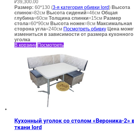
₽
39,300.00
Размер:
60*130 (
3-я категория обивки lord
)
Высота
спинок
=82см
Высота сидений
=46см
Общая
глубина
=60см
Толщина спинки
=15см
Размер
стола
=60*90см
Высота ножек
=8см
Максимальная
сторона угла
=240см
Посмотреть обивку
Цена може
измениться в зависимости от размера кухонного
уголка
В корзину
Посмотреть
Кухонный уголок со столом «Вероника-2» 
ткани lord