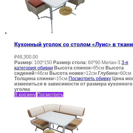
Кухонный уголок со столом «Луис» в ткани
₽
48,300.00
Размер
: 100*150
Размер стола
: 60*90 Милан-3
3-я
категория обивки
Высота спинок
=95см
Высота
сидений
=46см
Высота ножек
=12см
Глубина
=60см
Толщина спинки
=15см
Посмотреть обивку
Цена мо
измениться в зависимости от размера кухонного
уголка
В корзину
Посмотреть