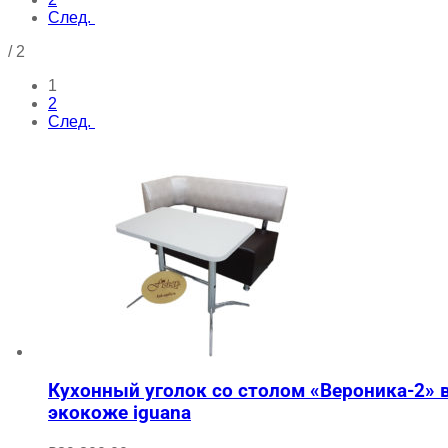
След.
/
2
1
2
След.
Кухонный уголок со столом «Вероника-2» 
экокоже iguana