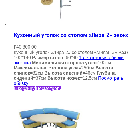
Кухонный уголок со столом «Лира-2» экок
₽
40,800.00
Кухонный уголок «Лира-2» со столом «Милан-3»
Раз
100*140
Размер стола:
60*90
1-я категория обивки
экокожа
Минимальная сторона угла
=100см
Максимальная сторона угла
=250см
Высота
спинок
=82см
Высота сидений
=46см
Глубина
сидений
=37см
Высота ножек
=12,5см
Посмотреть
обивку
В корзину
Посмотреть