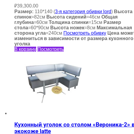
₽
39,300.00
Размер:
110*140 (
3-я категория обивки lord
)
Высота
спинок
=82см
Высота сидений
=46см
Общая
глубина
=60см
Толщина спинки
=15см
Размер
стола
=60*90см
Высота ножек
=8см
Максимальная
сторона угла
=240см
Посмотреть обивку
Цена може
измениться в зависимости от размера кухонного
уголка
В корзину
Посмотреть
Кухонный уголок со столом «Вероника-2» 
экокоже latte