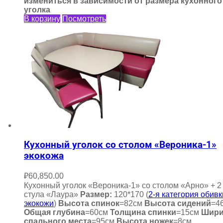
измениться в зависимости от размера кухонного
уголка
В корзину
Посмотреть
Кухонный уголок со столом «Вероника-1»
экокожа
₽
60,850.00
Кухонный уголок «Вероника-1» со столом «Арно» + 2
стула «Лаура»
Размер:
120*170 (
2-я категория обивк
экокожи
)
Высота спинок
=82см
Высота сидений
=4
Общая глубина
=60см
Толщина спинки
=15см
Шири
спального места
=95см
Высота ножек
=8см