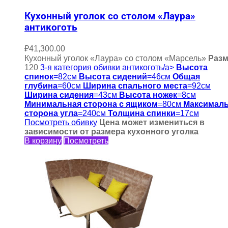
Кухонный уголок со столом «Лаура»
антикоготь
₽
41,300.00
Кухонный уголок «Лаура» со столом «Марсель»
Раз
120
3-я категория обивки антикоготь/a>
Высота
спинок
=82см
Высота сидений
=46см
Общая
глубина
=60см
Ширина спального места
=92см
Ширина сидения
=43см
Высота ножек
=8см
Минимальная сторона с ящиком
=80см
Максимал
сторона угла
=240см
Толщина спинки
=17см
Посмотреть обивку
Цена может измениться в
зависимости от размера кухонного уголка
В корзину
Посмотреть