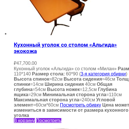
Кухонный уголок со столом «Альгида»
экокожа
₽
47,700.00
Кухонный уголок «Альгида» со столом «Милан»
Разм
110*140
Размер стола:
60*90 (
3-я категория обивки
)
Высота спинок
=82см
Высота сидения
=46см
Толщ
спинки
=14см
Ширина сидения
40см
Общая
глубина
=54см
Высота ножек
=12,5см
Глубина
ящика
=29см
Минимальная сторона угла
=110см
Максимальная сторона угла
=240см
Угловой
элемент
=60см*60см
Посмотреть обивку
Цена може
измениться в зависимости от размера кухонного
уголка
В корзину
Посмотреть