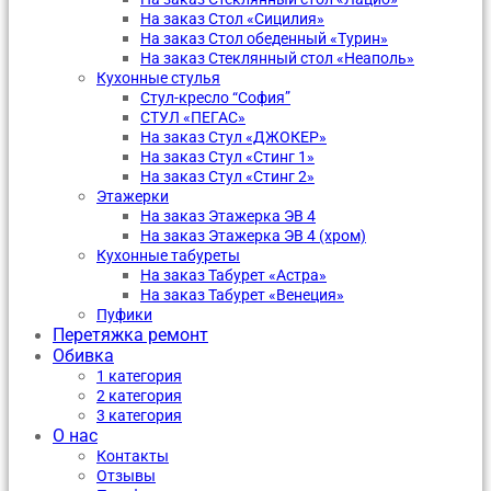
На заказ Стол «Сицилия»
На заказ Стол обеденный «Турин»
На заказ Стеклянный стол «Неаполь»
Кухонные стулья
Стул-кресло “София”
CТУЛ «ПЕГАС»
На заказ Стул «ДЖОКЕР»
На заказ Стул «Стинг 1»
На заказ Стул «Стинг 2»
Этажерки
На заказ Этажерка ЭВ 4
На заказ Этажерка ЭВ 4 (хром)
Кухонные табуреты
На заказ Табурет «Астра»
На заказ Табурет «Венеция»
Пуфики
Перетяжка ремонт
Обивка
1 категория
2 категория
3 категория
О нас
Контакты
Отзывы