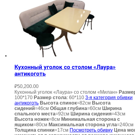
Кухонный уголок со столом «Лаура»
антикоготь
₽
50,200.00
Кухонный уголок «Лаура» со столом «Милан»
Разме
100*170
Размер стола
: 60*110
3-я категория обивки
антикоготь
Высота спинок
=82см
Высота
сидений
=46см
Общая глубина
=60см
Ширина
спального места
=92см
Ширина сидения
=43см
Высота ножек
=8см
Минимальная сторона с
ящиком
=80см
Максимальная сторона угла
=240см
Толщина спинки
=17см
Посмотреть обивку
Цена мо