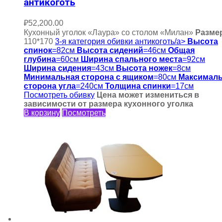
антикоготь
₽
52,200.00
Кухонный уголок «Лаура» со столом «Милан»
Разме
110*170
3-я категория обивки антикоготь/a>
Высота
спинок
=82см
Высота сидений
=46см
Общая
глубина
=60см
Ширина спального места
=92см
Ширина сидения
=43см
Высота ножек
=8см
Минимальная сторона с ящиком
=80см
Максимал
сторона угла
=240см
Толщина спинки
=17см
Посмотреть обивку
Цена может измениться в
зависимости от размера кухонного уголка
В корзину
Посмотреть