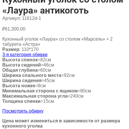
«Лаура» антикоготь
Артикул:
11612d-1
₽
61,300.00
Кухонный уголок «Лаура» со столом «Марсель» + 2
табурета «Астра»
Размер
: 110*170
3-я категория обивки
Высота спинок
=82см
Высота сидений
=46см
Общая глубина
=60см
Ширина спального места
=92см
Ширина сидения
=45см
Высота ножек
=8см
Минимальная сторона с ящиком
=80см
Максимальная сторона угла
=240см
Толщина спинки
=15см
Посмотреть обивку
Цена может измениться в зависимости от размера
кухонного уголка