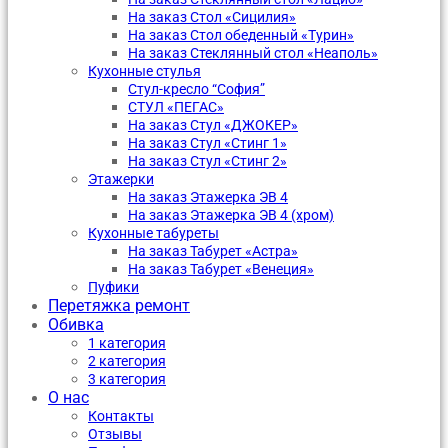
На заказ Стол «Сицилия»
На заказ Стол обеденный «Турин»
На заказ Стеклянный стол «Неаполь»
Кухонные стулья
Стул-кресло “София”
CТУЛ «ПЕГАС»
На заказ Стул «ДЖОКЕР»
На заказ Стул «Стинг 1»
На заказ Стул «Стинг 2»
Этажерки
На заказ Этажерка ЭВ 4
На заказ Этажерка ЭВ 4 (хром)
Кухонные табуреты
На заказ Табурет «Астра»
На заказ Табурет «Венеция»
Пуфики
Перетяжка ремонт
Обивка
1 категория
2 категория
3 категория
О нас
Контакты
Отзывы