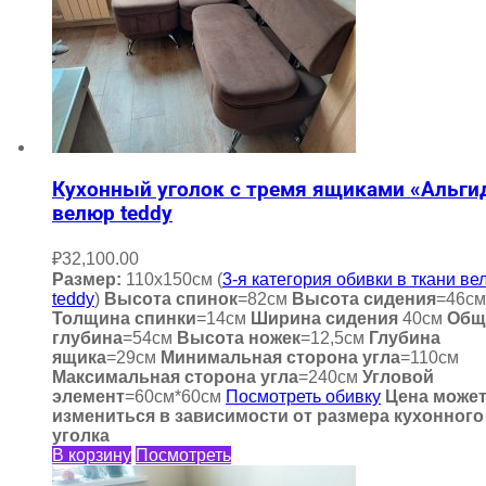
Кухонный уголок с тремя ящиками «Альги
велюр teddy
₽
32,100.00
Размер:
110х150см (
3-я категория обивки в ткани ве
teddy
)
Высота спинок
=82см
Высота сидения
=46см
Толщина спинки
=14см
Ширина сидения
40см
Общ
глубина
=54см
Высота ножек
=12,5см
Глубина
ящика
=29см
Минимальная сторона угла
=110см
Максимальная сторона угла
=240см
Угловой
элемент
=60см*60см
Посмотреть обивку
Цена може
измениться в зависимости от размера кухонного
уголка
В корзину
Посмотреть