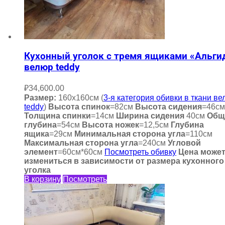
Кухонный уголок с тремя ящиками «Альги
велюр teddy
₽
34,600.00
Размер:
160х160см (
3-я категория обивки в ткани в
teddy
)
Высота спинок
=82см
Высота сидения
=46см
Толщина спинки
=14см
Ширина сидения
40см
Общ
глубина
=54см
Высота ножек
=12,5см
Глубина
ящика
=29см
Минимальная сторона угла
=110см
Максимальная сторона угла
=240см
Угловой
элемент
=60см*60см
Посмотреть обивку
Цена може
измениться в зависимости от размера кухонного
уголка
В корзину
Посмотреть