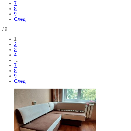
7
8
9
След.
/
9
1
2
3
4
…
7
8
9
След.