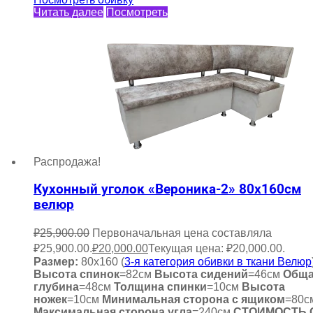
Читать далее
Посмотреть
Распродажа!
Кухонный уголок «Вероника-2» 80х160см
велюр
₽
25,900.00
Первоначальная цена составляла
₽25,900.00.
₽
20,000.00
Текущая цена: ₽20,000.00.
Размер:
80х160 (
3-я категория обивки в ткани Велюр
Высота спинок
=82см
Высота сидений
=46см
Общ
глубина
=48см
Толщина спинки
=10см
Высота
ножек
=10см
Минимальная сторона с ящиком
=80с
Максимальная сторона угла
=240см
СТОИМОСТЬ 