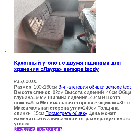
Кухонный уголок с двумя ящиками для
хранения «Лаура» велюре teddy
₽
35,600.00
Размер
: 100х160см
3-я категория обивки велюре ted
Высота спинок
=82см
Высота сидений
=46см
Общ
глубина
=60см
Ширина сидения
=43см
Высота
ножек
=8см
Минимальная сторона с ящиком
=80см
Максимальная сторона угла
=240см
Толщина
спинки
=15см
Посмотреть обивку
Цена может
измениться в зависимости от размера кухонного
уголка
В корзину
Посмотреть