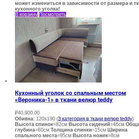
может измениться в зависимости от размера и т
кухонного уголка!
В корзину
Посмотреть
Кухонный уголок со спальным местом
«Вероника-1» в ткани велюр teddy
₽
40,900.00
Обивка:
120х190 (
3 категория в ткани велюр teddy
)
Высота спинок
=82см
Высота сидений
=46см
Общ
глубина
=60см
Толщина спинки
=15см
Ширина
спального места
=95см
Высота ножек
=8см