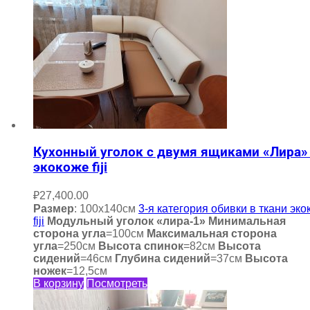
Кухонный уголок с двумя ящиками «Лира»
экокоже fiji
₽
27,400.00
Размер
: 100х140см
3-я категория обивки в ткани эко
fiji
Модульный уголок «лира-1»
Минимальная
сторона угла
=100см
Максимальная сторона
угла
=250см
Высота спинок
=82см
Высота
сидений
=46см
Глубина сидений
=37см
Высота
ножек
=12,5см
В корзину
Посмотреть