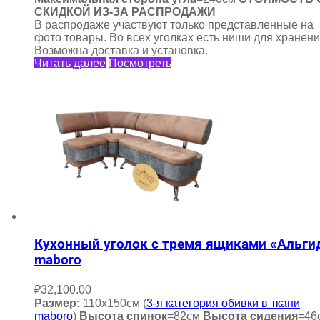
СКИДКОЙ ИЗ-ЗА РАСПРОДАЖИ
В распродаже участвуют только представленные на
фото товары. Во всех уголках есть ниши для хранени
Возможна доставка и установка.
Читать далее
Посмотреть
Кухонный уголок с тремя ящиками «Альги
maboro
₽
32,100.00
Размер:
110х150см (
3-я категория обивки в ткани
maboro
)
Высота спинок
=82см
Высота сидения
=46