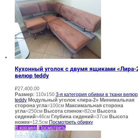
Кухонный уголок с двумя ящиками «Лира-
велюр teddy
₽
27,400.00
Размер:
110х150
3-я категория обивки в ткани велюр
teddy
Модульный уголок «лира-2»
Минимальная
сторона угла
=100см
Максимальная сторона
угла
=250см
Высота спинок
=82см
Высота
сидений
=46см
Глубина сидений
=37см
Высота
ножек
=12,5см
Посмотреть обивку
В корзину
Посмотреть