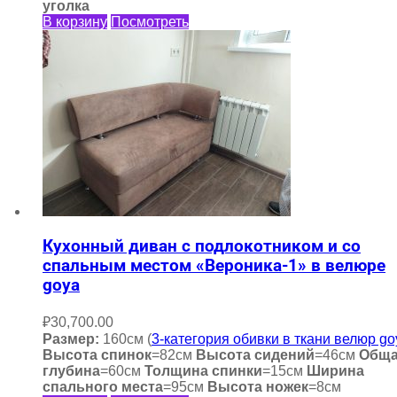
уголка
В корзину
Посмотреть
Кухонный диван с подлокотником и со
спальным местом «Вероника-1» в велюре
goya
₽
30,700.00
Размер:
160см (
3-категория обивки в ткани велюр go
Высота спинок
=82см
Высота сидений
=46см
Общ
глубина
=60см
Толщина спинки
=15см
Ширина
спального места
=95см
Высота ножек
=8см