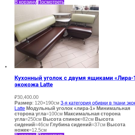
В корзину
Посмотреть
Кухонный уголок с двумя ящиками «Лира-
экокожа Latte
₽
30,400.00
Размер
: 120×190см
3-я категория обивки в ткани эк
Latte
Модульный уголок «лира-1»
Минимальная
сторона угла
=100см
Максимальная сторона
угла
=250см
Высота спинок
=82см
Высота
сидений
=46см
Глубина сидений
=37см
Высота
ножек
=12,5см