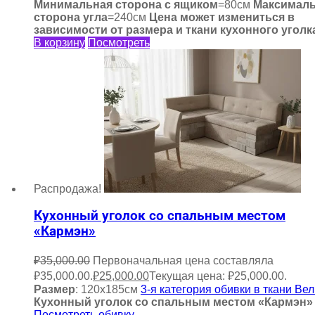
Минимальная сторона с ящиком
=80см
Максимал
сторона угла
=240см
Цена может измениться в
зависимости от размера и ткани кухонного уголк
В корзину
Посмотреть
Распродажа!
Кухонный уголок со спальным местом
«Кармэн»
₽
35,000.00
Первоначальная цена составляла
₽35,000.00.
₽
25,000.00
Текущая цена: ₽25,000.00.
Размер
: 120х185см
3-я категория обивки в ткани Ве
Кухонный уголок со спальным местом «Кармэн»
Посмотреть обивку