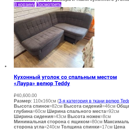
В корзину
Посмотреть
Кухонный уголок со спальным местом
«Лаура» велюр Teddy
₽
40,600.00
Размер
: 110х160см (
3-я категория в ткани велюр Ted
Высота спинок
=82см
Высота сидений
=46см
Общ
глубина
=60см
Ширина спального места
=92см
Ширина сидения
=43см
Высота ножек
=8см
Минимальная сторона с ящиком
=80см
Максимал
сторона угла
=240см
Толщина спинки
=17см
Цена