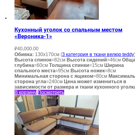
Кухонный уголок со спальным местом
«Вероника-1»
₽
40,000.00
Обивка:
130х170см (
3 категория в ткани велюр teddy
Высота спинок
=82см
Высота сидений
=46см
Общ
глубина
=60см
Толщина спинки
=15см
Ширина
спального места
=95см
Высота ножек
=8см
Минимальная сторона с ящиком
=80см
Максимал
сторона угла
=240см
Цена может измениться в
зависимости от размера и ткани кухонного уголк
В корзину
Посмотреть