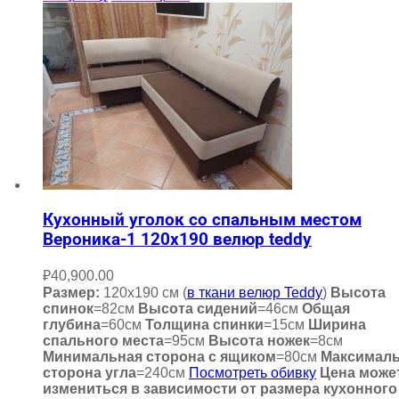
Кухонный уголок со спальным местом
Вероника-1 120х190 велюр teddy
₽
40,900.00
Размер:
120х190 см (
в ткани велюр Teddy
)
Высота
спинок
=82см
Высота сидений
=46см
Общая
глубина
=60см
Толщина спинки
=15см
Ширина
спального места
=95см
Высота ножек
=8см
Минимальная сторона с ящиком
=80см
Максимал
сторона угла
=240см
Посмотреть обивку
Цена може
измениться в зависимости от размера кухонного