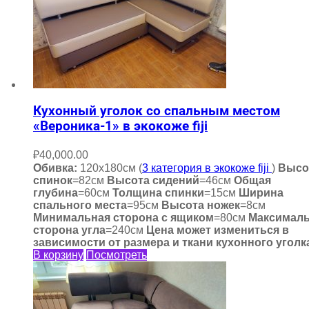
Кухонный уголок со спальным местом
«Вероника-1» в экокоже fiji
₽
40,000.00
Обивка:
120х180см (
3 категория в экокоже fiji
)
Высо
спинок
=82см
Высота сидений
=46см
Общая
глубина
=60см
Толщина спинки
=15см
Ширина
спального места
=95см
Высота ножек
=8см
Минимальная сторона с ящиком
=80см
Максимал
сторона угла
=240см
Цена может измениться в
зависимости от размера и ткани кухонного уголк
В корзину
Посмотреть