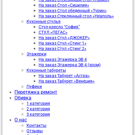
На заказ Стол «Сицилия»
На заказ Стол обеденный «Турин»
На заказ Стеклянный стол «Неаполь»
Кухонные стулья
Стул-кресло “София”
CТУЛ «ПЕГАС»
На заказ Стул «ДЖОКЕР»
На заказ Стул «Стинг 1»
На заказ Стул «Стинг 2»
Этажерки
На заказ Этажерка ЭВ 4
На заказ Этажерка ЭВ 4 (хром)
Кухонные табуреты
На заказ Табурет «Астра»
На заказ Табурет «Венеция»
Пуфики
Перетяжка ремонт
Обивка
1 категория
2 категория
3 категория
О нас
Контакты
Отзывы