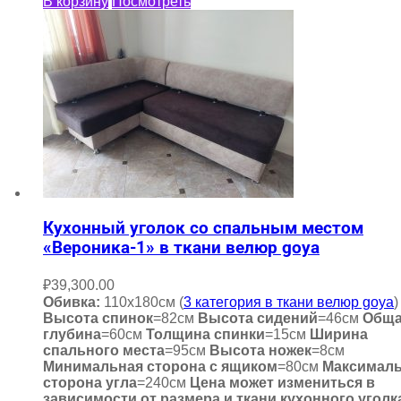
В корзину
Посмотреть
Кухонный уголок со спальным местом
«Вероника-1» в ткани велюр goya
₽
39,300.00
Обивка:
110х180см (
3 категория в ткани велюр goya
)
Высота спинок
=82см
Высота сидений
=46см
Общ
глубина
=60см
Толщина спинки
=15см
Ширина
спального места
=95см
Высота ножек
=8см
Минимальная сторона с ящиком
=80см
Максимал
сторона угла
=240см
Цена может измениться в
зависимости от размера и ткани кухонного уголк