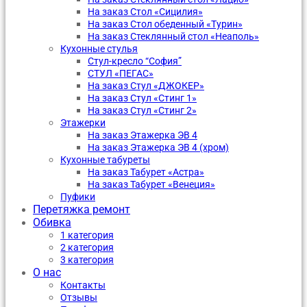
На заказ Стол «Сицилия»
На заказ Стол обеденный «Турин»
На заказ Стеклянный стол «Неаполь»
Кухонные стулья
Стул-кресло “София”
CТУЛ «ПЕГАС»
На заказ Стул «ДЖОКЕР»
На заказ Стул «Стинг 1»
На заказ Стул «Стинг 2»
Этажерки
На заказ Этажерка ЭВ 4
На заказ Этажерка ЭВ 4 (хром)
Кухонные табуреты
На заказ Табурет «Астра»
На заказ Табурет «Венеция»
Пуфики
Перетяжка ремонт
Обивка
1 категория
2 категория
3 категория
О нас
Контакты
Отзывы