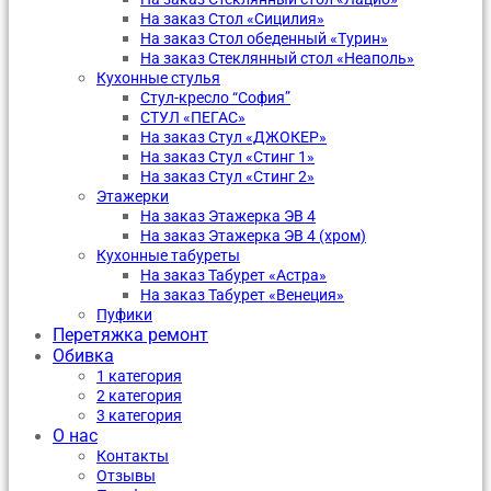
На заказ Стол «Сицилия»
На заказ Стол обеденный «Турин»
На заказ Стеклянный стол «Неаполь»
Кухонные стулья
Стул-кресло “София”
CТУЛ «ПЕГАС»
На заказ Стул «ДЖОКЕР»
На заказ Стул «Стинг 1»
На заказ Стул «Стинг 2»
Этажерки
На заказ Этажерка ЭВ 4
На заказ Этажерка ЭВ 4 (хром)
Кухонные табуреты
На заказ Табурет «Астра»
На заказ Табурет «Венеция»
Пуфики
Перетяжка ремонт
Обивка
1 категория
2 категория
3 категория
О нас
Контакты
Отзывы