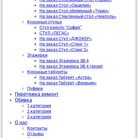
На заказ Стол «Сицилия»
На заказ Стол обеденный «Турин»
На заказ Стеклянный стол «Неаполь»
Кухонные стулья
Стул-кресло “София”
CТУЛ «ПЕГАС»
На заказ Стул «ДЖОКЕР»
На заказ Стул «Стинг 1»
На заказ Стул «Стинг 2»
Этажерки
На заказ Этажерка ЭВ 4
На заказ Этажерка ЭВ 4 (хром)
Кухонные табуреты
На заказ Табурет «Астра»
На заказ Табурет «Венеция»
Пуфики
Перетяжка ремонт
Обивка
1 категория
2 категория
3 категория
О нас
Контакты
Отзывы