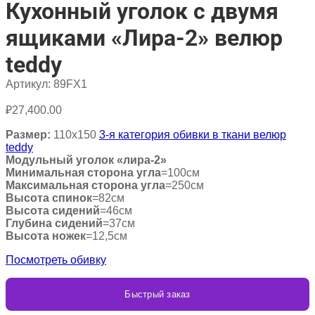
Кухонный уголок с двумя
ящиками «Лира-2» велюр
teddy
Артикул:
89FX1
₽
27,400.00
Размер:
110х150
3-я категория обивки в ткани велюр
teddy
Модульный уголок «лира-2»
Минимальная сторона угла
=100см
Максимальная сторона угла
=250см
Высота спинок
=82см
Высота сидений
=46см
Глубина сидений
=37см
Высота ножек
=12,5см
Посмотреть обивку
Быстрый заказ