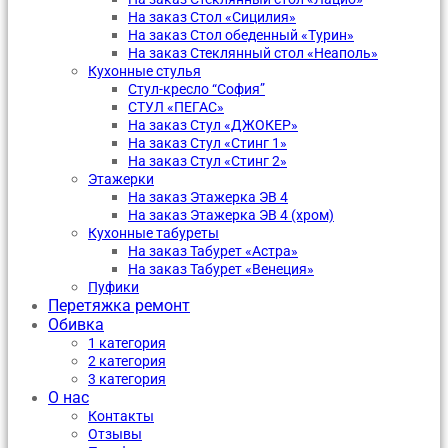
На заказ Стол «Сицилия»
На заказ Стол обеденный «Турин»
На заказ Стеклянный стол «Неаполь»
Кухонные стулья
Стул-кресло “София”
CТУЛ «ПЕГАС»
На заказ Стул «ДЖОКЕР»
На заказ Стул «Стинг 1»
На заказ Стул «Стинг 2»
Этажерки
На заказ Этажерка ЭВ 4
На заказ Этажерка ЭВ 4 (хром)
Кухонные табуреты
На заказ Табурет «Астра»
На заказ Табурет «Венеция»
Пуфики
Перетяжка ремонт
Обивка
1 категория
2 категория
3 категория
О нас
Контакты
Отзывы