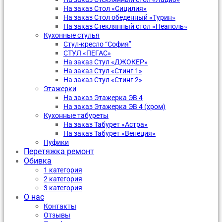
На заказ Стол «Сицилия»
На заказ Стол обеденный «Турин»
На заказ Стеклянный стол «Неаполь»
Кухонные стулья
Стул-кресло “София”
CТУЛ «ПЕГАС»
На заказ Стул «ДЖОКЕР»
На заказ Стул «Стинг 1»
На заказ Стул «Стинг 2»
Этажерки
На заказ Этажерка ЭВ 4
На заказ Этажерка ЭВ 4 (хром)
Кухонные табуреты
На заказ Табурет «Астра»
На заказ Табурет «Венеция»
Пуфики
Перетяжка ремонт
Обивка
1 категория
2 категория
3 категория
О нас
Контакты
Отзывы