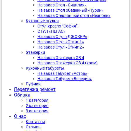
На заказ Стол «Сицилия»
На заказ Стол обеденный «Турин»
На заказ Стеклянный стол «Неаполь»
Кухонные стулья
Стул-кресло “София”
CТУЛ «ПЕГАС»
На заказ Стул «ДЖОКЕР»
На заказ Стул «Стинг 1»
На заказ Стул «Стинг 2»
Этажерки
На заказ Этажерка ЭВ 4
На заказ Этажерка ЭВ 4 (хром)
Кухонные табуреты
На заказ Табурет «Астра»
На заказ Табурет «Венеция»
Пуфики
Перетяжка ремонт
Обивка
1 категория
2 категория
3 категория
О нас
Контакты
Отзывы