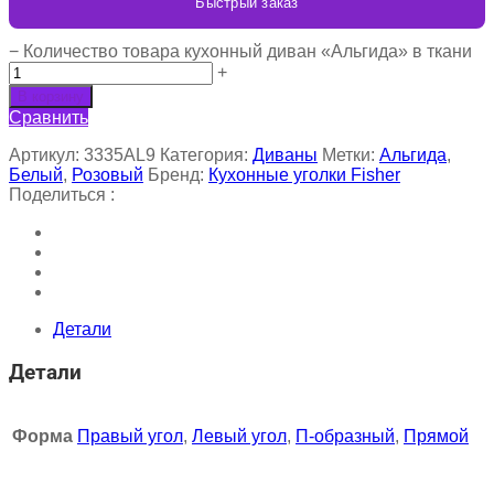
Быстрый заказ
−
Количество товара кухонный диван «Альгида» в ткани
+
В корзину
Сравнить
Артикул:
3335AL9
Категория:
Диваны
Метки:
Альгида
,
Белый
,
Розовый
Бренд:
Кухонные уголки Fisher
Поделиться :
Детали
Детали
Форма
Правый угол
,
Левый угол
,
П-образный
,
Прямой