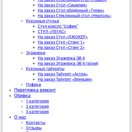
На заказ Стол «Сицилия»
На заказ Стол обеденный «Турин»
На заказ Стеклянный стол «Неаполь»
Кухонные стулья
Стул-кресло “София”
CТУЛ «ПЕГАС»
На заказ Стул «ДЖОКЕР»
На заказ Стул «Стинг 1»
На заказ Стул «Стинг 2»
Этажерки
На заказ Этажерка ЭВ 4
На заказ Этажерка ЭВ 4 (хром)
Кухонные табуреты
На заказ Табурет «Астра»
На заказ Табурет «Венеция»
Пуфики
Перетяжка ремонт
Обивка
1 категория
2 категория
3 категория
О нас
Контакты
Отзывы