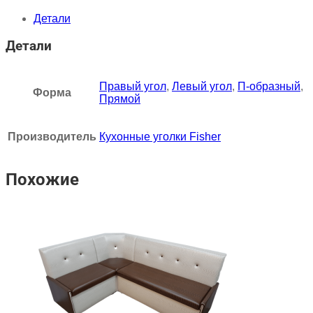
Детали
Детали
Правый угол
,
Левый угол
,
П-образный
,
Форма
Прямой
Производитель
Кухонные уголки Fisher
Похожие