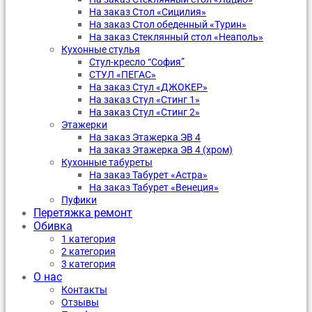
На заказ Стол «Сицилия»
На заказ Стол обеденный «Турин»
На заказ Стеклянный стол «Неаполь»
Кухонные стулья
Стул-кресло “София”
CТУЛ «ПЕГАС»
На заказ Стул «ДЖОКЕР»
На заказ Стул «Стинг 1»
На заказ Стул «Стинг 2»
Этажерки
На заказ Этажерка ЭВ 4
На заказ Этажерка ЭВ 4 (хром)
Кухонные табуреты
На заказ Табурет «Астра»
На заказ Табурет «Венеция»
Пуфики
Перетяжка ремонт
Обивка
1 категория
2 категория
3 категория
О нас
Контакты
Отзывы