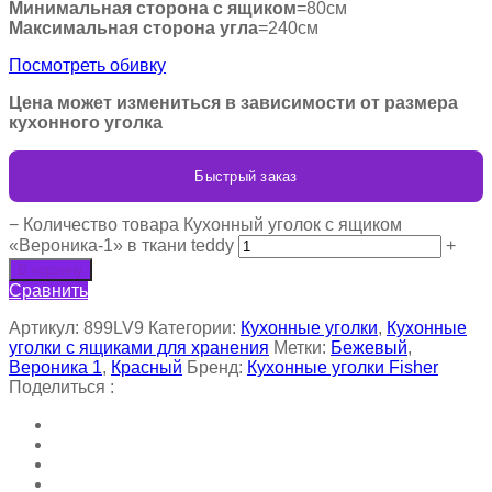
Минимальная сторона с ящиком
=80см
Максимальная сторона угла
=240см
Посмотреть обивку
Цена может измениться в зависимости от размера
кухонного уголка
Быстрый заказ
−
Количество товара Кухонный уголок с ящиком
«Вероника-1» в ткани teddy
+
В корзину
Сравнить
Артикул:
899LV9
Категории:
Кухонные уголки
,
Кухонные
уголки с ящиками для хранения
Метки:
Бежевый
,
Вероника 1
,
Красный
Бренд:
Кухонные уголки Fisher
Поделиться :