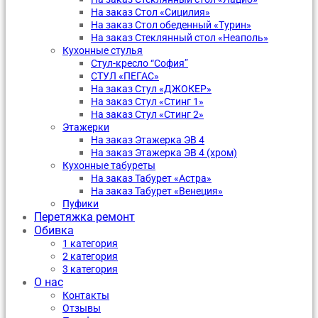
На заказ Стол «Сицилия»
На заказ Стол обеденный «Турин»
На заказ Стеклянный стол «Неаполь»
Кухонные стулья
Стул-кресло “София”
CТУЛ «ПЕГАС»
На заказ Стул «ДЖОКЕР»
На заказ Стул «Стинг 1»
На заказ Стул «Стинг 2»
Этажерки
На заказ Этажерка ЭВ 4
На заказ Этажерка ЭВ 4 (хром)
Кухонные табуреты
На заказ Табурет «Астра»
На заказ Табурет «Венеция»
Пуфики
Перетяжка ремонт
Обивка
1 категория
2 категория
3 категория
О нас
Контакты
Отзывы