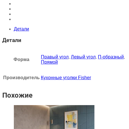
Детали
Детали
Правый угол
,
Левый угол
,
П-образный
,
Форма
Прямой
Производитель
Кухонные уголки Fisher
Похожие