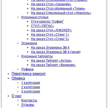
На заказ Стол «Сицилия»
На заказ Стол обеденный «Турин»
На заказ Стеклянный стол «Неаполь»
Кухонные стулья
Стул-кресло “София”
CТУЛ «ПЕГАС»
На заказ Стул «ДЖОКЕР»
На заказ Стул «Стинг 1»
На заказ Стул «Стинг 2»
Этажерки
На заказ Этажерка ЭВ 4
На заказ Этажерка ЭВ 4 (хром)
Кухонные табуреты
На заказ Табурет «Астра»
На заказ Табурет «Венеция»
Пуфики
Перетяжка ремонт
Обивка
1 категория
2 категория
3 категория
О нас
Контакты
Отзывы