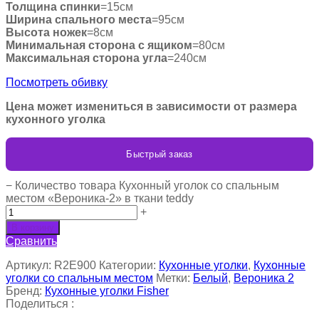
Толщина спинки
=15см
Ширина спального места
=95см
Высота ножек
=8см
Минимальная сторона с ящиком
=80см
Максимальная сторона угла
=240см
Посмотреть обивку
Цена может измениться в зависимости от размера
кухонного уголка
Быстрый заказ
−
Количество товара Кухонный уголок со спальным
местом «Вероника-2» в ткани teddy
+
В корзину
Сравнить
Артикул:
R2E900
Категории:
Кухонные уголки
,
Кухонные
уголки со спальным местом
Метки:
Белый
,
Вероника 2
Бренд:
Кухонные уголки Fisher
Поделиться :