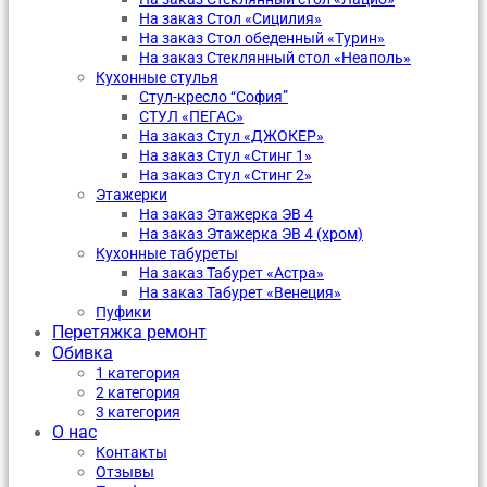
На заказ Стол «Сицилия»
На заказ Стол обеденный «Турин»
На заказ Стеклянный стол «Неаполь»
Кухонные стулья
Стул-кресло “София”
CТУЛ «ПЕГАС»
На заказ Стул «ДЖОКЕР»
На заказ Стул «Стинг 1»
На заказ Стул «Стинг 2»
Этажерки
На заказ Этажерка ЭВ 4
На заказ Этажерка ЭВ 4 (хром)
Кухонные табуреты
На заказ Табурет «Астра»
На заказ Табурет «Венеция»
Пуфики
Перетяжка ремонт
Обивка
1 категория
2 категория
3 категория
О нас
Контакты
Отзывы