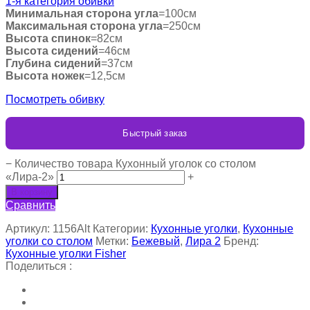
1-я категория обивки
Минимальная сторона угла
=100см
Максимальная сторона угла
=250см
Высота спинок
=82см
Высота сидений
=46см
Глубина сидений
=37см
Высота ножек
=12,5см
Посмотреть обивку
Быстрый заказ
−
Количество товара Кухонный уголок со столом
«Лира-2»
+
В корзину
Сравнить
Артикул:
1156Alt
Категории:
Кухонные уголки
,
Кухонные
уголки со столом
Метки:
Бежевый
,
Лира 2
Бренд:
Кухонные уголки Fisher
Поделиться :