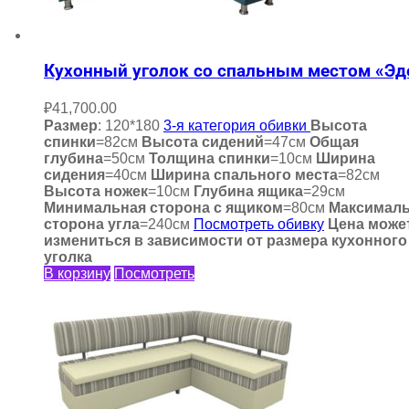
Кухонный уголок со спальным местом «Эд
₽
41,700.00
Размер
: 120*180
3-я категория обивки
Высота
спинки
=82см
Высота сидений
=47см
Общая
глубина
=50см
Толщина спинки
=10см
Ширина
сидения
=40см
Ширина спального места
=82см
Высота ножек
=10см
Глубина ящика
=29см
Минимальная сторона с ящиком
=80см
Максимал
сторона угла
=240см
Посмотреть обивку
Цена може
измениться в зависимости от размера кухонного
уголка
В корзину
Посмотреть