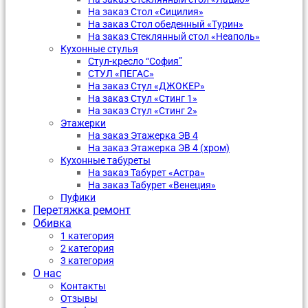
На заказ Стол «Сицилия»
На заказ Стол обеденный «Турин»
На заказ Стеклянный стол «Неаполь»
Кухонные стулья
Стул-кресло “София”
CТУЛ «ПЕГАС»
На заказ Стул «ДЖОКЕР»
На заказ Стул «Стинг 1»
На заказ Стул «Стинг 2»
Этажерки
На заказ Этажерка ЭВ 4
На заказ Этажерка ЭВ 4 (хром)
Кухонные табуреты
На заказ Табурет «Астра»
На заказ Табурет «Венеция»
Пуфики
Перетяжка ремонт
Обивка
1 категория
2 категория
3 категория
О нас
Контакты
Отзывы