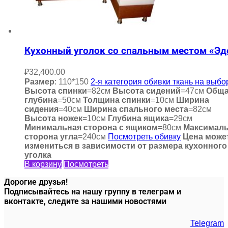
Кухонный уголок со спальным местом «Эд
₽
32,400.00
Размер
: 110*150
2-я категория обивки ткань на выбо
Высота спинки
=82см
Высота сидений
=47см
Общ
глубина
=50см
Толщина спинки
=10см
Ширина
сидения
=40см
Ширина спального места
=82см
Высота ножек
=10см
Глубина ящика
=29см
Минимальная сторона с ящиком
=80см
Максимал
сторона угла
=240см
Посмотреть обивку
Цена може
измениться в зависимости от размера кухонного
уголка
В корзину
Посмотреть
Дорогие друзья!
Подписывайтесь на нашу группу в телеграм и
вконтакте, следите за нашими новостями
Telegram