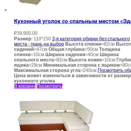
Кухонный уголок со спальным местом «Эд
₽
39,900.00
Размер
: 110*150
3-я категория обивки без спального
места - ткань на выбор
Высота спинки
=82см
Высот
сидений
=47см
Общая глубина
=50см
Толщина
спинки
=10см
Ширина сидения
=40см
Ширина
спального места
=82см
Высота ножек
=10см
Глуби
ящика
=29см
Минимальная сторона с ящиком
=80с
Максимальная сторона угла
=240см
Посмотреть об
Цена может измениться в зависимости от разме
кухонного уголка
В корзину
Посмотреть