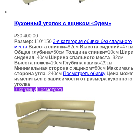
Кухонный уголок с ящиком «Эдем»
₽
30,400.00
Размер
: 110*150
3-я категория обивки без спального
места
Высота спинки
=82см
Высота сидений
=47с
Общая глубина
=50см
Толщина спинки
=10см
Шири
сидения
=40см
Ширина спального места
=82см
Высота ножек
=10см
Глубина ящика
=29см
Минимальная сторона с ящиком
=80см
Максимал
сторона угла
=240см
Посмотреть обивку
Цена може
измениться в зависимости от размера кухонного
уголка
В корзину
Посмотреть