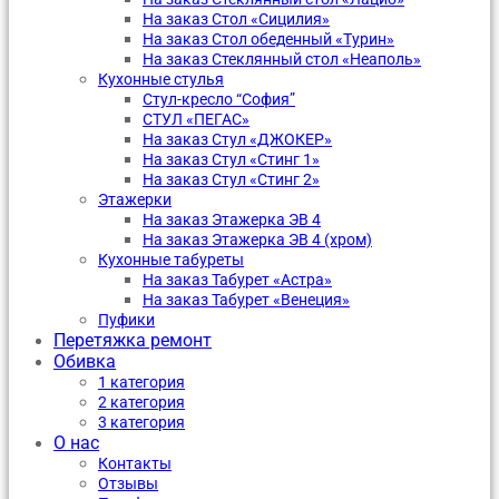
На заказ Стол «Сицилия»
На заказ Стол обеденный «Турин»
На заказ Стеклянный стол «Неаполь»
Кухонные стулья
Стул-кресло “София”
CТУЛ «ПЕГАС»
На заказ Стул «ДЖОКЕР»
На заказ Стул «Стинг 1»
На заказ Стул «Стинг 2»
Этажерки
На заказ Этажерка ЭВ 4
На заказ Этажерка ЭВ 4 (хром)
Кухонные табуреты
На заказ Табурет «Астра»
На заказ Табурет «Венеция»
Пуфики
Перетяжка ремонт
Обивка
1 категория
2 категория
3 категория
О нас
Контакты
Отзывы