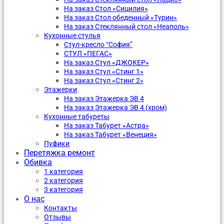
На заказ Стол «Сицилия»
На заказ Стол обеденный «Турин»
На заказ Стеклянный стол «Неаполь»
Кухонные стулья
Стул-кресло “София”
CТУЛ «ПЕГАС»
На заказ Стул «ДЖОКЕР»
На заказ Стул «Стинг 1»
На заказ Стул «Стинг 2»
Этажерки
На заказ Этажерка ЭВ 4
На заказ Этажерка ЭВ 4 (хром)
Кухонные табуреты
На заказ Табурет «Астра»
На заказ Табурет «Венеция»
Пуфики
Перетяжка ремонт
Обивка
1 категория
2 категория
3 категория
О нас
Контакты
Отзывы