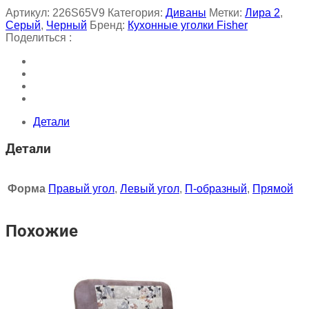
Артикул:
226S65V9
Категория:
Диваны
Метки:
Лира 2
,
Серый
,
Черный
Бренд:
Кухонные уголки Fisher
Поделиться :
Детали
Детали
Форма
Правый угол
,
Левый угол
,
П-образный
,
Прямой
Похожие