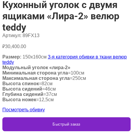
Кухонный уголок с двумя
ящиками «Лира-2» велюр
teddy
Артикул:
89FX13
₽
30,400.00
Размер:
150х160см
3-я категория обивки в ткани велюр
teddy
Модульный уголок «лира-2»
Минимальная сторона угла
=100см
Максимальная сторона угла
=250см
Высота спинок
=82см
Высота сидений
=46см
Глубина сидений
=37см
Высота ножек
=12,5см
Посмотреть обивку
Быстрый заказ