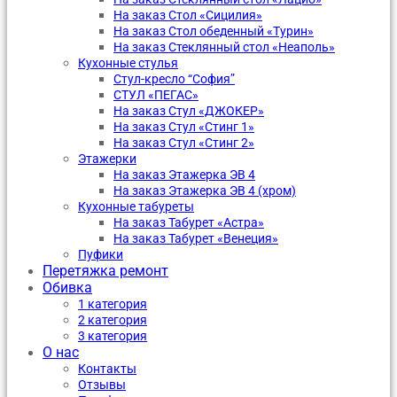
На заказ Стол «Сицилия»
На заказ Стол обеденный «Турин»
На заказ Стеклянный стол «Неаполь»
Кухонные стулья
Стул-кресло “София”
CТУЛ «ПЕГАС»
На заказ Стул «ДЖОКЕР»
На заказ Стул «Стинг 1»
На заказ Стул «Стинг 2»
Этажерки
На заказ Этажерка ЭВ 4
На заказ Этажерка ЭВ 4 (хром)
Кухонные табуреты
На заказ Табурет «Астра»
На заказ Табурет «Венеция»
Пуфики
Перетяжка ремонт
Обивка
1 категория
2 категория
3 категория
О нас
Контакты
Отзывы