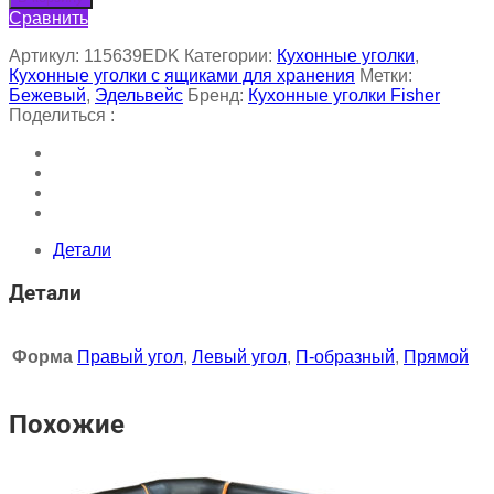
Сравнить
Артикул:
115639EDK
Категории:
Кухонные уголки
,
Кухонные уголки с ящиками для хранения
Метки:
Бежевый
,
Эдельвейс
Бренд:
Кухонные уголки Fisher
Поделиться :
Детали
Детали
Форма
Правый угол
,
Левый угол
,
П-образный
,
Прямой
Похожие