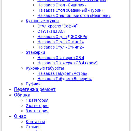
На заказ Стол «Сицилия»
На заказ Стол обеденный «Турин»
На заказ Стеклянный стол «Неаполь»
Кухонные стулья
Стул-кресло “София”
CТУЛ «ПЕГАС»
На заказ Стул «ДЖОКЕР»
На заказ Стул «Стинг 1»
На заказ Стул «Стинг 2»
Этажерки
На заказ Этажерка ЭВ 4
На заказ Этажерка ЭВ 4 (хром)
Кухонные табуреты
На заказ Табурет «Астра»
На заказ Табурет «Венеция»
Пуфики
Перетяжка ремонт
Обивка
1 категория
2 категория
3 категория
О нас
Контакты
Отзывы