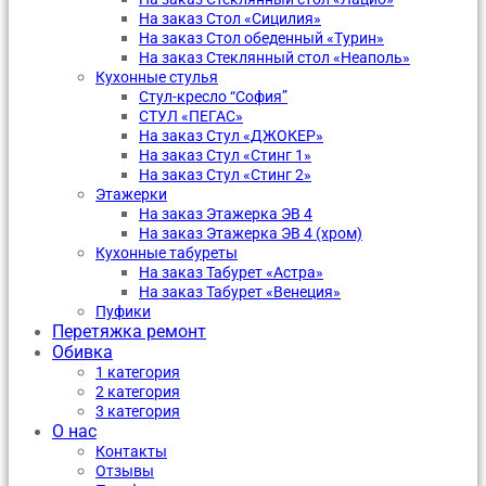
На заказ Стол «Сицилия»
На заказ Стол обеденный «Турин»
На заказ Стеклянный стол «Неаполь»
Кухонные стулья
Стул-кресло “София”
CТУЛ «ПЕГАС»
На заказ Стул «ДЖОКЕР»
На заказ Стул «Стинг 1»
На заказ Стул «Стинг 2»
Этажерки
На заказ Этажерка ЭВ 4
На заказ Этажерка ЭВ 4 (хром)
Кухонные табуреты
На заказ Табурет «Астра»
На заказ Табурет «Венеция»
Пуфики
Перетяжка ремонт
Обивка
1 категория
2 категория
3 категория
О нас
Контакты
Отзывы