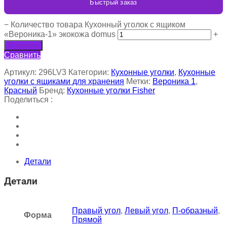
Быстрый заказ
−
Количество товара Кухонный уголок с ящиком
«Вероника-1» экокожа domus
+
В корзину
Сравнить
Артикул:
296LV3
Категории:
Кухонные уголки
,
Кухонные
уголки с ящиками для хранения
Метки:
Вероника 1
,
Красный
Бренд:
Кухонные уголки Fisher
Поделиться :
Детали
Детали
Правый угол
,
Левый угол
,
П-образный
,
Форма
Прямой