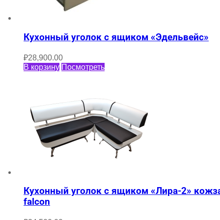
Кухонный уголок с ящиком «Эдельвейс»
₽
28,900.00
В корзину
Посмотреть
Кухонный уголок с ящиком «Лира-2» кожз
falcon