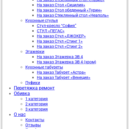
На заказ Стол «Сицилия»
На заказ Стол обеденный «Турин»
На заказ Стеклянный стол «Неаполь»
Кухонные стулья
Стул-кресло “София”
CТУЛ «ПЕГАС»
На заказ Стул «ДЖОКЕР»
На заказ Стул «Стинг 1»
На заказ Стул «Стинг 2»
Этажерки
На заказ Этажерка ЭВ 4
На заказ Этажерка ЭВ 4 (хром)
Кухонные табуреты
На заказ Табурет «Астра»
На заказ Табурет «Венеция»
Пуфики
Перетяжка ремонт
Обивка
1 категория
2 категория
3 категория
О нас
Контакты
Отзывы