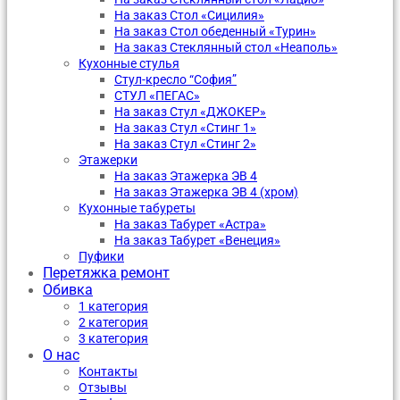
На заказ Стол «Сицилия»
На заказ Стол обеденный «Турин»
На заказ Стеклянный стол «Неаполь»
Кухонные стулья
Стул-кресло “София”
CТУЛ «ПЕГАС»
На заказ Стул «ДЖОКЕР»
На заказ Стул «Стинг 1»
На заказ Стул «Стинг 2»
Этажерки
На заказ Этажерка ЭВ 4
На заказ Этажерка ЭВ 4 (хром)
Кухонные табуреты
На заказ Табурет «Астра»
На заказ Табурет «Венеция»
Пуфики
Перетяжка ремонт
Обивка
1 категория
2 категория
3 категория
О нас
Контакты
Отзывы