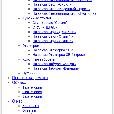
На заказ Стол «Сицилия»
На заказ Стол обеденный «Турин»
На заказ Стеклянный стол «Неаполь»
Кухонные стулья
Стул-кресло “София”
CТУЛ «ПЕГАС»
На заказ Стул «ДЖОКЕР»
На заказ Стул «Стинг 1»
На заказ Стул «Стинг 2»
Этажерки
На заказ Этажерка ЭВ 4
На заказ Этажерка ЭВ 4 (хром)
Кухонные табуреты
На заказ Табурет «Астра»
На заказ Табурет «Венеция»
Пуфики
Перетяжка ремонт
Обивка
1 категория
2 категория
3 категория
О нас
Контакты
Отзывы