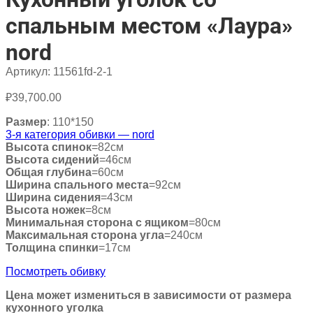
спальным местом «Лаура»
nord
Артикул:
11561fd-2-1
₽
39,700.00
Размер
: 110*150
3-я категория обивки — nord
Высота спинок
=82см
Высота сидений
=46см
Общая глубина
=60см
Ширина спального места
=92см
Ширина сидения
=43см
Высота ножек
=8см
Минимальная сторона с ящиком
=80см
Максимальная сторона угла
=240см
Толщина спинки
=17см
Посмотреть обивку
Цена может измениться в зависимости от размера
кухонного уголка