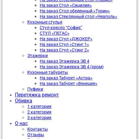
На заказ Стол «Сицилия»
На заказ Стол обеденный «Турин»
На заказ Стеклянный стол «Неаполь»
Кухонные стулья
Стул-кресло “София”
CТУЛ «ПЕГАС»
На заказ Стул «ДЖОКЕР»
На заказ Стул «Стинг 1»
На заказ Стул «Стинг 2»
Этажерки
На заказ Этажерка ЭВ 4
На заказ Этажерка ЭВ 4 (хром)
Кухонные табуреты
На заказ Табурет «Астра»
На заказ Табурет «Венеция»
Пуфики
Перетяжка ремонт
Обивка
1 категория
2 категория
3 категория
О нас
Контакты
Отзывы