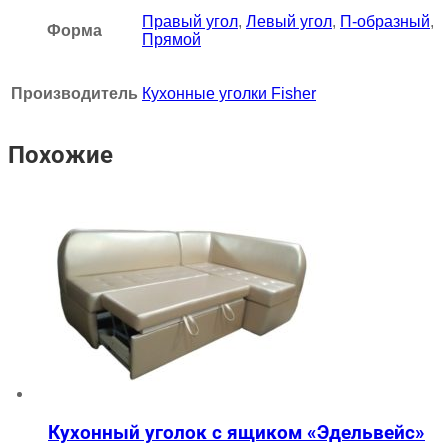
Правый угол
,
Левый угол
,
П-образный
,
Форма
Прямой
Производитель
Кухонные уголки Fisher
Похожие
Кухонный уголок с ящиком «Эдельвейс»