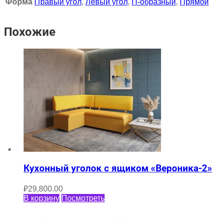
Форма
Правый угол
,
Левый угол
,
П-образный
,
Прямой
Похожие
Кухонный уголок с ящиком «Вероника-2»
₽
29,800.00
В корзину
Посмотреть