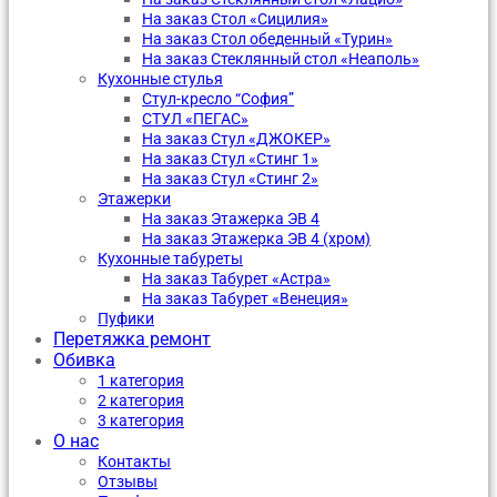
На заказ Стол «Сицилия»
На заказ Стол обеденный «Турин»
На заказ Стеклянный стол «Неаполь»
Кухонные стулья
Стул-кресло “София”
CТУЛ «ПЕГАС»
На заказ Стул «ДЖОКЕР»
На заказ Стул «Стинг 1»
На заказ Стул «Стинг 2»
Этажерки
На заказ Этажерка ЭВ 4
На заказ Этажерка ЭВ 4 (хром)
Кухонные табуреты
На заказ Табурет «Астра»
На заказ Табурет «Венеция»
Пуфики
Перетяжка ремонт
Обивка
1 категория
2 категория
3 категория
О нас
Контакты
Отзывы