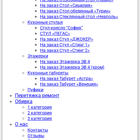
На заказ Стол «Сицилия»
На заказ Стол обеденный «Турин»
На заказ Стеклянный стол «Неаполь»
Кухонные стулья
Стул-кресло “София”
CТУЛ «ПЕГАС»
На заказ Стул «ДЖОКЕР»
На заказ Стул «Стинг 1»
На заказ Стул «Стинг 2»
Этажерки
На заказ Этажерка ЭВ 4
На заказ Этажерка ЭВ 4 (хром)
Кухонные табуреты
На заказ Табурет «Астра»
На заказ Табурет «Венеция»
Пуфики
Перетяжка ремонт
Обивка
1 категория
2 категория
3 категория
О нас
Контакты
Отзывы