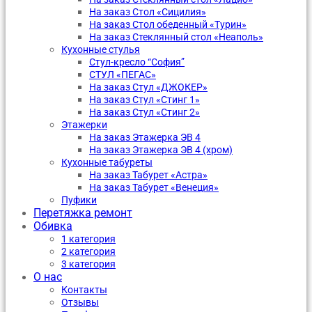
На заказ Стол «Сицилия»
На заказ Стол обеденный «Турин»
На заказ Стеклянный стол «Неаполь»
Кухонные стулья
Стул-кресло “София”
CТУЛ «ПЕГАС»
На заказ Стул «ДЖОКЕР»
На заказ Стул «Стинг 1»
На заказ Стул «Стинг 2»
Этажерки
На заказ Этажерка ЭВ 4
На заказ Этажерка ЭВ 4 (хром)
Кухонные табуреты
На заказ Табурет «Астра»
На заказ Табурет «Венеция»
Пуфики
Перетяжка ремонт
Обивка
1 категория
2 категория
3 категория
О нас
Контакты
Отзывы