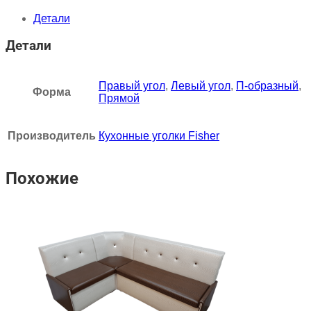
Детали
Детали
Правый угол
,
Левый угол
,
П-образный
,
Форма
Прямой
Производитель
Кухонные уголки Fisher
Похожие