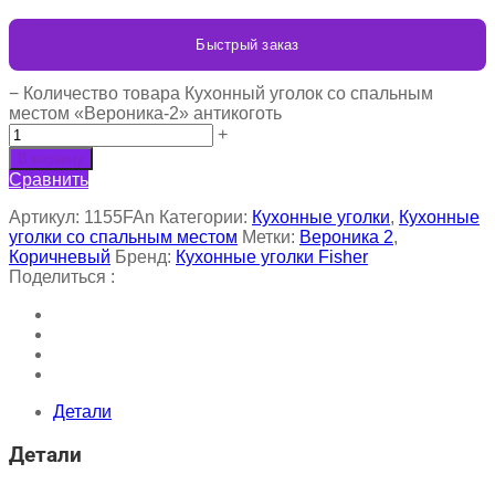
Быстрый заказ
−
Количество товара Кухонный уголок со спальным
местом «Вероника-2» антикоготь
+
В корзину
Сравнить
Артикул:
1155FAn
Категории:
Кухонные уголки
,
Кухонные
уголки со спальным местом
Метки:
Вероника 2
,
Коричневый
Бренд:
Кухонные уголки Fisher
Поделиться :
Детали
Детали