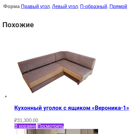
Форма
Правый угол
,
Левый угол
,
П-образный
,
Прямой
Похожие
Кухонный уголок с ящиком «Вероника-1»
₽
31,300.00
В корзину
Посмотреть