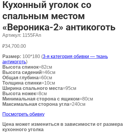
Кухонный уголок со
спальным местом
«Вероника-2» антикоготь
Артикул:
1155FAn
₽
34,700.00
Размер:
100*180 (
3-я категория обивки — ткань
антикоготь
)
Высота спинок
=82см
Высота сидений
=46см
Общая глубина
=60см
Толщина спинки
=10см
Ширина спального места
=95см
Высота ножек
=8см
Минимальная сторона с ящиком
=80см
Максимальная сторона угла
=240см
Посмотреть обивку
Цена может измениться в зависимости от размера
кухонного уголка