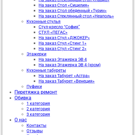
На заказ Стол «Сицилия»
На заказ Стол обеденный «Турин»
На заказ Стеклянный стол «Неаполь»
Кухонные стулья
Стул-кресло “София”
CТУЛ «ПЕГАС»
На заказ Стул «ДЖОКЕР»
На заказ Стул «Стинг 1»
На заказ Стул «Стинг 2»
Этажерки
На заказ Этажерка ЭВ 4
На заказ Этажерка ЭВ 4 (хром)
Кухонные табуреты
На заказ Табурет «Астра»
На заказ Табурет «Венеция»
Пуфики
Перетяжка ремонт
Обивка
1 категория
2 категория
3 категория
О нас
Контакты
Отзывы