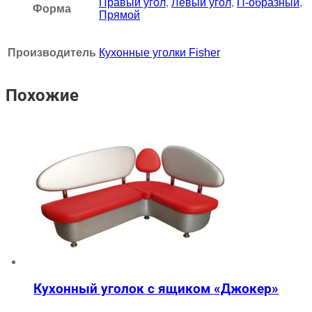
Правый угол
,
Левый угол
,
П-образный
,
Форма
Прямой
Производитель
Кухонные уголки Fisher
Похожие
Кухонный уголок с ящиком «Джокер»