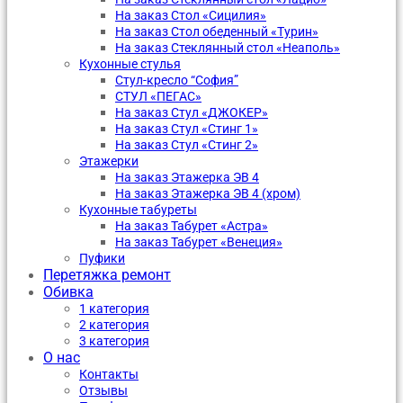
На заказ Стол «Сицилия»
На заказ Стол обеденный «Турин»
На заказ Стеклянный стол «Неаполь»
Кухонные стулья
Стул-кресло “София”
CТУЛ «ПЕГАС»
На заказ Стул «ДЖОКЕР»
На заказ Стул «Стинг 1»
На заказ Стул «Стинг 2»
Этажерки
На заказ Этажерка ЭВ 4
На заказ Этажерка ЭВ 4 (хром)
Кухонные табуреты
На заказ Табурет «Астра»
На заказ Табурет «Венеция»
Пуфики
Перетяжка ремонт
Обивка
1 категория
2 категория
3 категория
О нас
Контакты
Отзывы