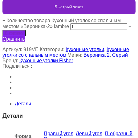
Быстрый заказ
−
Количество товара Кухонный уголок со спальным
местом «Вероника-2» lambre
+
В корзину
Сравнить
Артикул:
919VE
Категории:
Кухонные уголки
,
Кухонные
уголки со спальным местом
Метки:
Вероника 2
,
Серый
Бренд:
Кухонные уголки Fisher
Поделиться :
Детали
Детали
Правый угол
,
Левый угол
,
П-образный
,
Форма