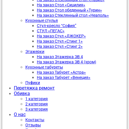
На заказ Стол «Сицилия»
На заказ Стол обеденный «Турин»
На заказ Стеклянный стол «Неаполь»
Кухонные стулья
Стул-кресло “София”
CТУЛ «ПЕГАС»
На заказ Стул «ДЖОКЕР»
На заказ Стул «Стинг 1»
На заказ Стул «Стинг 2»
Этажерки
На заказ Этажерка ЭВ 4
На заказ Этажерка ЭВ 4 (хром)
Кухонные табуреты
На заказ Табурет «Астра»
На заказ Табурет «Венеция»
Пуфики
Перетяжка ремонт
Обивка
1 категория
2 категория
3 категория
О нас
Контакты
Отзывы