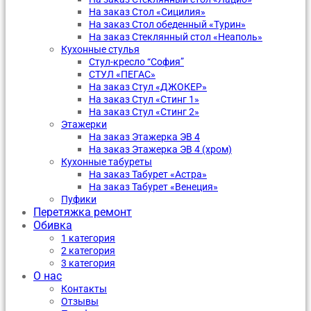
На заказ Стол «Сицилия»
На заказ Стол обеденный «Турин»
На заказ Стеклянный стол «Неаполь»
Кухонные стулья
Стул-кресло “София”
CТУЛ «ПЕГАС»
На заказ Стул «ДЖОКЕР»
На заказ Стул «Стинг 1»
На заказ Стул «Стинг 2»
Этажерки
На заказ Этажерка ЭВ 4
На заказ Этажерка ЭВ 4 (хром)
Кухонные табуреты
На заказ Табурет «Астра»
На заказ Табурет «Венеция»
Пуфики
Перетяжка ремонт
Обивка
1 категория
2 категория
3 категория
О нас
Контакты
Отзывы