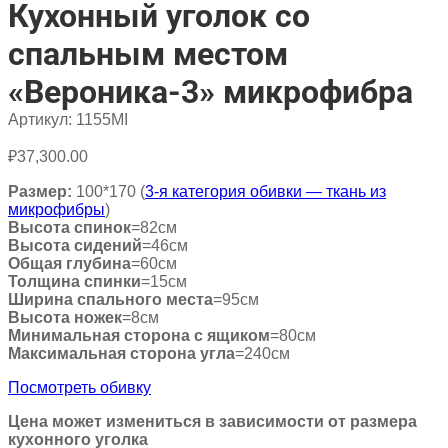
Кухонный уголок со
спальным местом
«Вероника-3» микрофибра
Артикул:
1155MI
₽
37,300.00
Размер:
100*170 (
3-я категория обивки — ткань из
микрофибры
)
Высота спинок
=82см
Высота сидений
=46см
Общая глубина
=60см
Толщина спинки
=15см
Ширина спального места
=95см
Высота ножек
=8см
Минимальная сторона с ящиком
=80см
Максимальная сторона угла
=240см
Посмотреть обивку
Цена может измениться в зависимости от размера
кухонного уголка