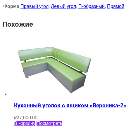
Форма
Правый угол
,
Левый угол
,
П-образный
,
Прямой
Похожие
Кухонный уголок с ящиком «Вероника-2»
₽
27,000.00
В корзину
Посмотреть