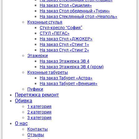
На заказ Стол «Сицилия»
На заказ Стол обеденный «Турин»
На заказ Стеклянный стол «Неаполь»
Кухонные стулья
Стул-кресло “София”
CТУЛ «ПЕГАС»
На заказ Стул «ДЖОКЕР»
На заказ Стул «Стинг 1»
На заказ Стул «Стинг 2»
Этажерки
На заказ Этажерка ЭВ 4
На заказ Этажерка ЭВ 4 (хром)
Кухонные табуреты
На заказ Табурет «Астра»
На заказ Табурет «Венеция»
Пуфики
Перетяжка ремонт
Обивка
1 категория
2 категория
3 категория
О нас
Контакты
Отзывы