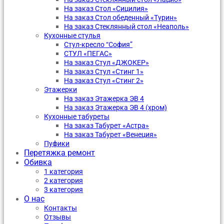
На заказ Стол «Сицилия»
На заказ Стол обеденный «Турин»
На заказ Стеклянный стол «Неаполь»
Кухонные стулья
Стул-кресло “София”
CТУЛ «ПЕГАС»
На заказ Стул «ДЖОКЕР»
На заказ Стул «Стинг 1»
На заказ Стул «Стинг 2»
Этажерки
На заказ Этажерка ЭВ 4
На заказ Этажерка ЭВ 4 (хром)
Кухонные табуреты
На заказ Табурет «Астра»
На заказ Табурет «Венеция»
Пуфики
Перетяжка ремонт
Обивка
1 категория
2 категория
3 категория
О нас
Контакты
Отзывы