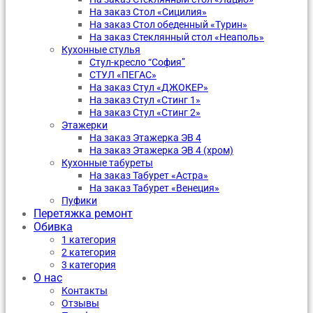
На заказ Стол «Сицилия»
На заказ Стол обеденный «Турин»
На заказ Стеклянный стол «Неаполь»
Кухонные стулья
Стул-кресло “София”
CТУЛ «ПЕГАС»
На заказ Стул «ДЖОКЕР»
На заказ Стул «Стинг 1»
На заказ Стул «Стинг 2»
Этажерки
На заказ Этажерка ЭВ 4
На заказ Этажерка ЭВ 4 (хром)
Кухонные табуреты
На заказ Табурет «Астра»
На заказ Табурет «Венеция»
Пуфики
Перетяжка ремонт
Обивка
1 категория
2 категория
3 категория
О нас
Контакты
Отзывы