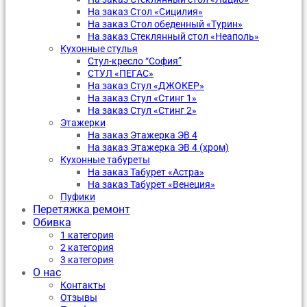
На заказ Стол «Сицилия»
На заказ Стол обеденный «Турин»
На заказ Стеклянный стол «Неаполь»
Кухонные стулья
Стул-кресло “София”
CТУЛ «ПЕГАС»
На заказ Стул «ДЖОКЕР»
На заказ Стул «Стинг 1»
На заказ Стул «Стинг 2»
Этажерки
На заказ Этажерка ЭВ 4
На заказ Этажерка ЭВ 4 (хром)
Кухонные табуреты
На заказ Табурет «Астра»
На заказ Табурет «Венеция»
Пуфики
Перетяжка ремонт
Обивка
1 категория
2 категория
3 категория
О нас
Контакты
Отзывы