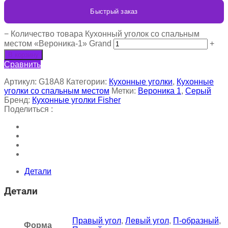
Быстрый заказ
−
Количество товара Кухонный уголок со спальным
местом «Вероника-1» Grand
+
В корзину
Сравнить
Артикул:
G18A8
Категории:
Кухонные уголки
,
Кухонные
уголки со спальным местом
Метки:
Вероника 1
,
Серый
Бренд:
Кухонные уголки Fisher
Поделиться :
Детали
Детали
Правый угол
,
Левый угол
,
П-образный
,
Форма